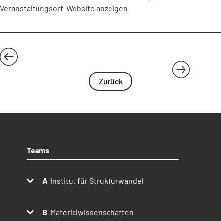
Veranstaltungsort-Website anzeigen
Schreibworkshop: Hydropolitische Geographien: Kritische
JTC trifft
Perspektiven auf Wasser im Klimawandel
Region: Halle (Saale)
Zurück
Teams
Institut für Strukturwandel
Materialwissenschaften