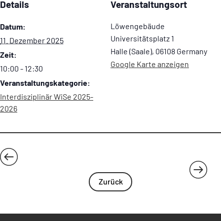
Details
Veranstaltungsort
Löwengebäude
Datum:
Universitätsplatz 1
11. Dezember 2025
Halle (Saale)
,
06108
Germany
Zeit:
Google Karte anzeigen
10:00 - 12:30
Veranstaltungskategorie:
Interdisziplinär WiSe 2025-
2026
Bildungsinnovation im ländlichen Raum:
Buchvorstellung:
Kursraum-Eröffnung in Quenstedt
oppositionelle Umgebungen in der
Zurück
DDR