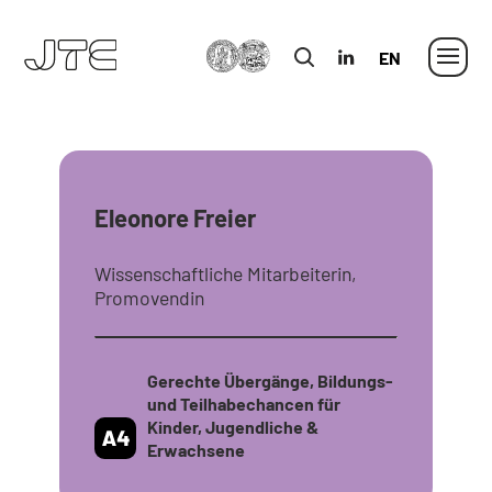
MLU
in
Englisch
Eleonore Freier
Wissenschaftliche Mitarbeiterin,
Promovendin
Gerechte Übergänge, Bildungs-
und Teilhabechancen für
Kinder, Jugendliche &
Erwachsene