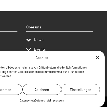
Über uns
News
Events
Cookies
Publikationen
iten gibt es externe Inhalte von Drittanbietern, die Geräteinformationen
Kontakt
ei abgelehnten Cookies können bestimmte Merkmale und Funktionen
gt werden.
Projekte
nehmen
Ablehnen
Einstellungen
Datenschutz
Datenschutz
Impressum
Kontakt
Impressum
Datenschutz