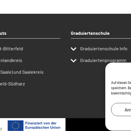
uts
Graduiertenschule
t-Bitterfeld
Graduiertenschule Info
nlandkreis
Graduiertenprogramm
(Saale) und Saalekreis
Auf diesen Se
eld-Südharz
speichern. B
beeinträchti
An