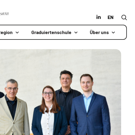
MLU
in
Englisch
Region
Graduiertenschule
Über uns