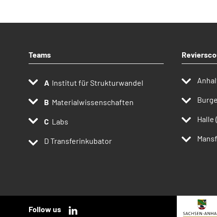
Teams
Reviersco
Anhal
Institut für Strukturwandel
Burge
Materialwissenschaften
Halle 
Labs
Mansf
D
Transferinkubator
Follow us