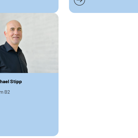
chael Stipp
am B2
n