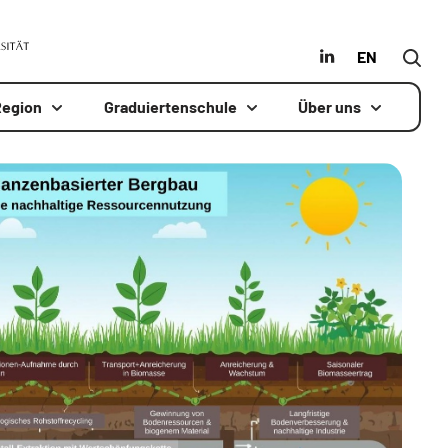
MLU
in
Englisch
Region
Graduiertenschule
Über uns