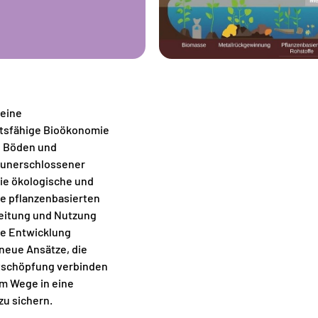
 eine
ftsfähige Bioökonomie
n Böden und
g unerschlossener
ie ökologische und
ie pflanzenbasierten
reitung und Nutzung
e Entwicklung
 neue Ansätze, die
tschöpfung verbinden
um Wege in eine
zu sichern.