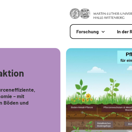
Forschung
In der 
aktion
rceneffiziente,
omie – mit
en Böden und