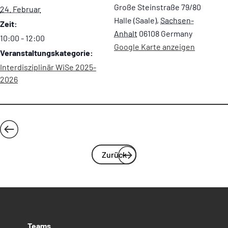
Große Steinstraße 79/80
24. Februar
Halle (Saale)
,
Sachsen-
Zeit:
Anhalt
06108
Germany
10:00 - 12:00
Google Karte anzeigen
Veranstaltungskategorie:
Interdisziplinär WiSe 2025-
2026
„Spekulation als transformative Praxis“ –
„Deutsches Hochschul-
Workshop auf der Konferenz „Konflikt – Raum –
und Wissenschaftsforum
Zurück
Emotion“
Zentralasien“
Teams