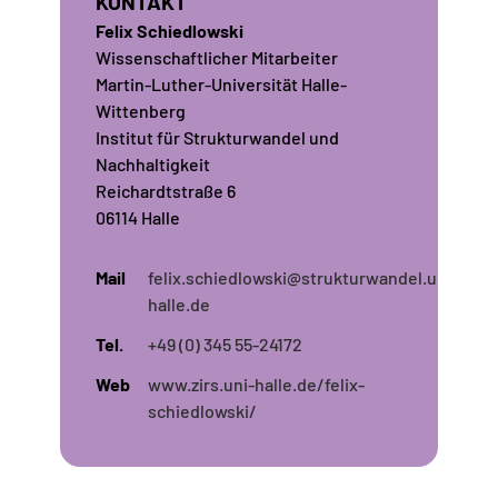
KONTAKT
Felix Schiedlowski
Wissenschaftlicher Mitarbeiter
Martin-Luther-Universität Halle-
Wittenberg
Institut für Strukturwandel und
Nachhaltigkeit
Reichardtstraße 6
06114 Halle
Mail
felix.schiedlowski@strukturwandel.uni-
halle.de
Tel.
+49 (0) 345 55-24172
Web
www.zirs.uni-halle.de/felix-
schiedlowski/