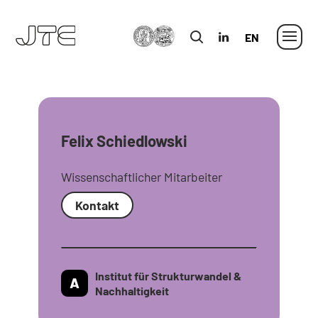
MLU
in
Englisch
Felix Schiedlowski
Wissenschaftlicher Mitarbeiter
Kontakt
Institut für Strukturwandel &
Nachhaltigkeit