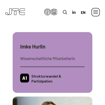
MLU
in
Englisch
Imke Hurlin
Wissenschaftliche Mitarbeiterin
Strukturwandel &
Partizipation