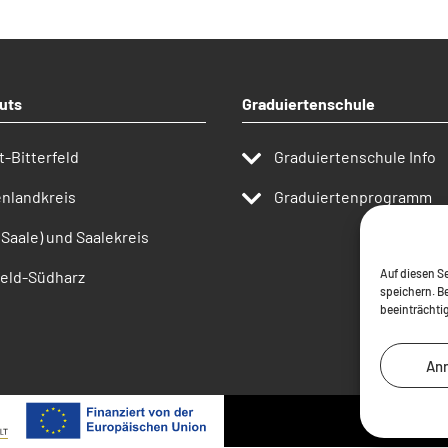
uts
Graduiertenschule
t-Bitterfeld
Graduiertenschule Info
nlandkreis
Graduiertenprogramm
(Saale) und Saalekreis
Auf diesen Se
eld-Südharz
speichern. B
beeinträchti
An