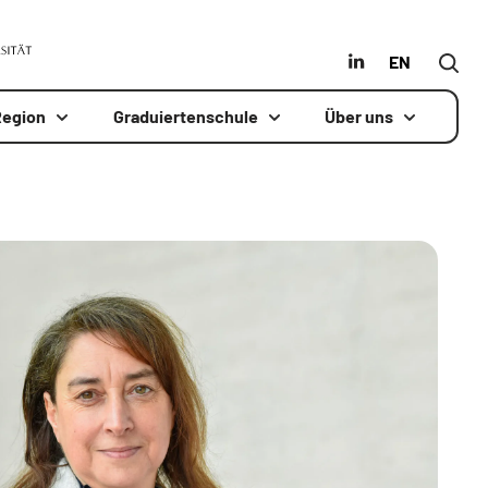
MLU
in
Englisch
Region
Graduiertenschule
Über uns