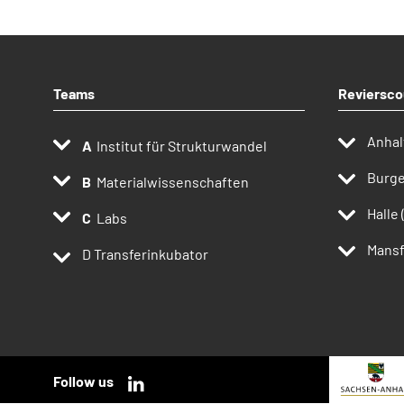
Teams
Reviersco
Anhal
Institut für Strukturwandel
Burge
Materialwissenschaften
Halle 
Labs
Mansf
D
Transferinkubator
Follow us