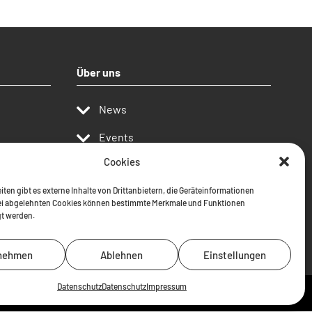
Über uns
News
Events
Cookies
Publikationen
iten gibt es externe Inhalte von Drittanbietern, die Geräteinformationen
Kontakt
ei abgelehnten Cookies können bestimmte Merkmale und Funktionen
gt werden.
Projekte
nehmen
Ablehnen
Einstellungen
Datenschutz
Datenschutz
Impressum
Kontakt
Impressum
Datenschutz