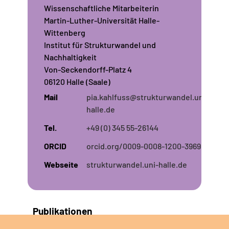
Wissenschaftliche Mitarbeiterin
Martin-Luther-Universität Halle-
Wittenberg
Institut für Strukturwandel und
Nachhaltigkeit
Von-Seckendorff-Platz 4
06120 Halle (Saale)
Mail
pia.kahlfuss@strukturwandel.uni-
halle.de
Tel.
+49 (0) 345 55-26144
ORCID
orcid.org/0009-0008-1200-3969
Webseite
strukturwandel.uni-halle.de
Publikationen