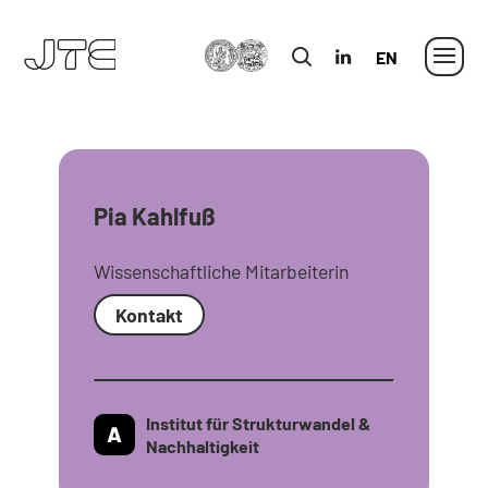
MLU
in
Englisch
Pia Kahlfuß
Wissenschaftliche Mitarbeiterin
Kontakt
Institut für Strukturwandel &
Nachhaltigkeit