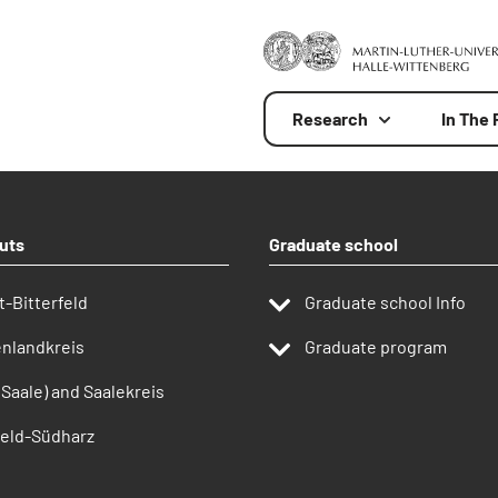
Research
In The
uts
Graduate school
t-Bitterfeld
Graduate school Info
nlandkreis
Graduate program
(Saale) and Saalekreis
eld-Südharz