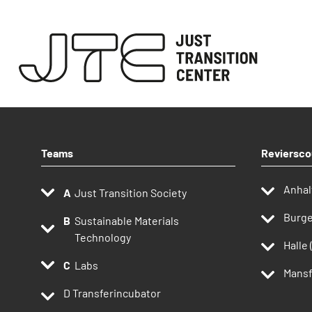
Teams
Reviersco
Anhal
Just Transition Society
Burge
Sustainable Materials
Technology
Halle 
Labs
Mansf
D
Transferincubator