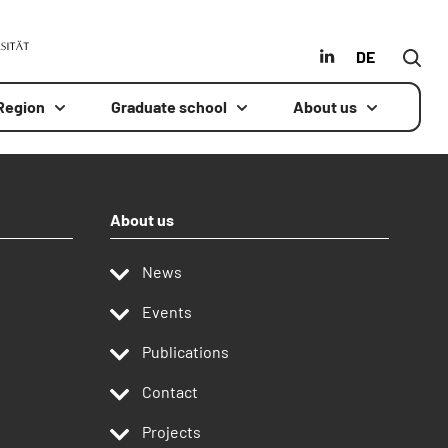
MLU
in
German
 Region
Graduate school
About us
About us
News
Events
Publications
Contact
Projects