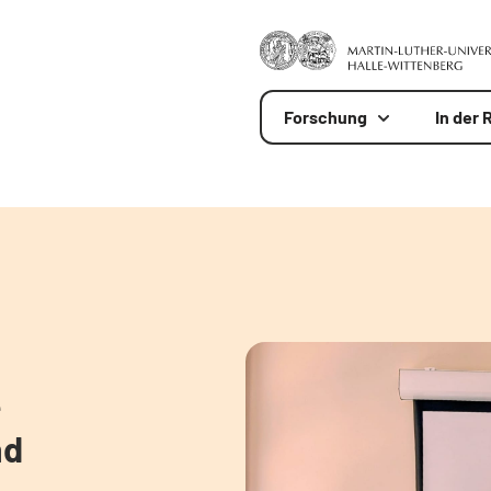
Forschung
In der 
e
nd