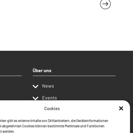
Über uns
News
Events
Cookies
Publikationen
iten gibt es externe Inhalte von Drittanbietern, die Geräteinformationen
Kontakt
ei abgelehnten Cookies können bestimmte Merkmale und Funktionen
gt werden.