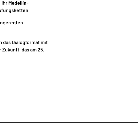
 ihr
Medellín-
pfungsketten.
 angeregten
 das Dialogformat mit
r Zukunft, das am 25.