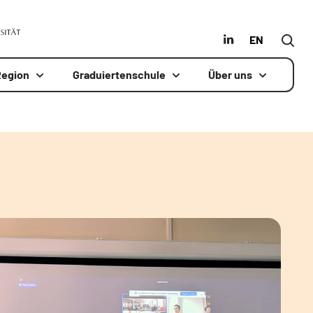
MLU
in
Englisch
Region
Graduiertenschule
Über uns