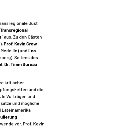
ransregionale Just
„Transregional
s“
aus. Zu den Gästen
),
Prof. Kevin Crow
 Medellín) und
Lea
nberg). Seitens des
el
,
Dr. Timm Sureau
e kritischer
öpfungsketten und die
. In Vorträgen und
sätze und mögliche
d Lateinamerika
ulierung
ende vor. Prof. Kevin