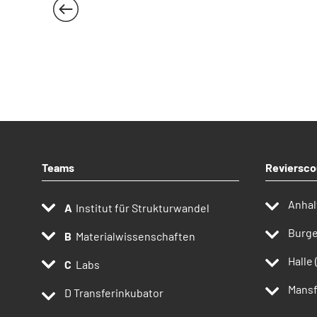
Teams
Reviersco
Anhal
Institut für Strukturwandel
Burge
Materialwissenschaften
Halle 
Labs
Mansf
D
Transferinkubator