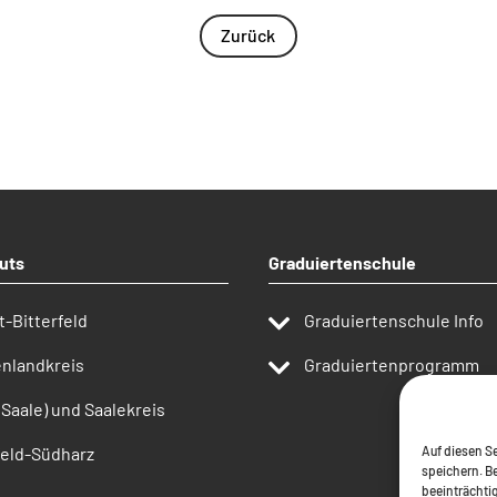
Zurück
uts
Graduiertenschule
t-Bitterfeld
Graduiertenschule Info
nlandkreis
Graduiertenprogramm
(Saale) und Saalekreis
Auf diesen Se
eld-Südharz
speichern. B
beeinträchti