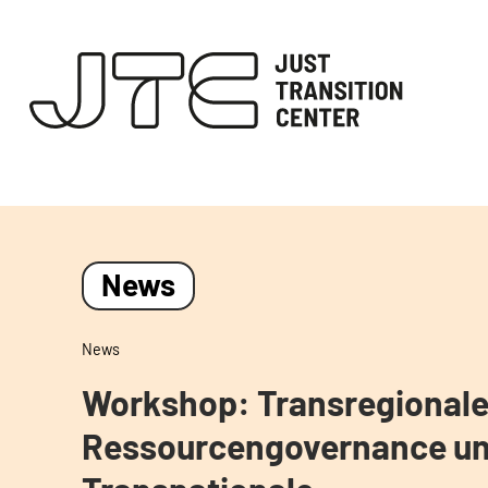
News
News
Workshop: Transregional
Ressourcengovernance u