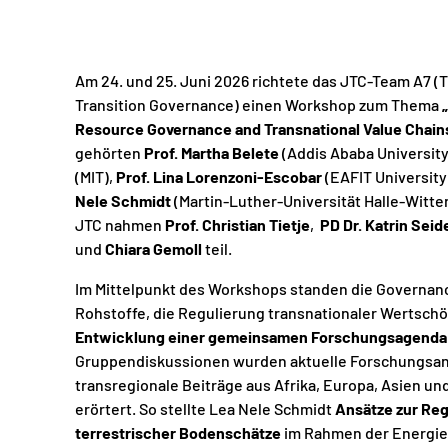
Am 24. und 25. Juni 2026 richtete das JTC-Team A7 (
T
Transition Governance
) einen Workshop zum Thema
Resource Governance and Transnational Value Chain
gehörten
Prof. Martha Belete
(Addis Ababa University
(MIT),
Prof. Lina Lorenzoni-Escobar
(EAFIT University
Nele Schmidt
(Martin-Luther-Universität Halle-Witte
JTC nahmen
Prof. Christian Tietje
,
PD Dr. Katrin Seid
und
Chiara Gemoll
teil.
Im Mittelpunkt des Workshops standen die Governanc
Rohstoffe, die Regulierung transnationaler Wertsch
Entwicklung einer gemeinsamen Forschungsagenda
Gruppendiskussionen wurden aktuelle Forschungsan
transregionale Beiträge aus Afrika, Europa, Asien un
erörtert. So stellte Lea Nele Schmidt
Ansätze zur Reg
terrestrischer Bodenschätze
im Rahmen der Energiew